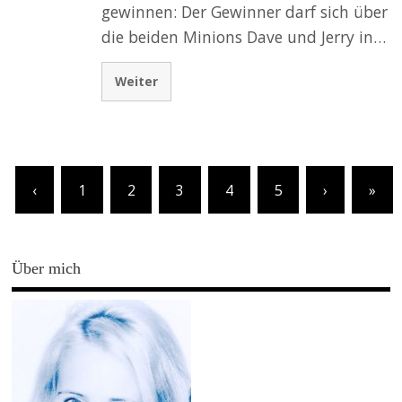
gewinnen: Der Gewinner darf sich über
die beiden Minions Dave und Jerry in…
Weiter
‹
1
2
3
4
5
›
»
Über mich