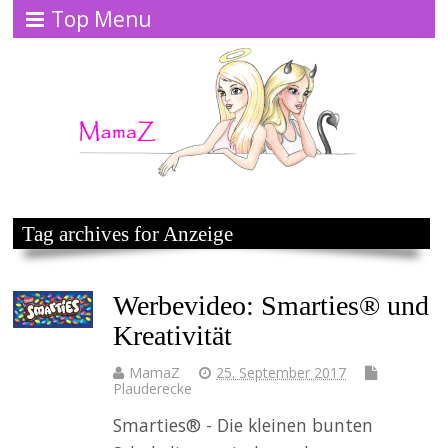
Top Menu
Tag archives for Anzeige
Werbevideo: Smarties® und
Kreativität
MamaZ
25. September 2017
Plauderecke
Smarties® - Die kleinen bunten