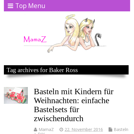
Top Menu
Tag archives for Baker Ross
Basteln mit Kindern für
Weihnachten: einfache
Bastelsets für
zwischendurch
MamaZ
22. November 2016
Basteln