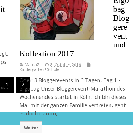
Ergo
it
bag
Blog
gere
vent
und
Kollektion 2017
egt,
ps!
MamaZ
8. Oktober 2016
Kindergarten+Schule
Oder: 3 Bloggerevents in 3 Tagen, Tag 1 -
1
2
ira…
ergobag Unser Bloggerevent-Marathon des
Wochenendes startet in Köln. Ich bin dieses
Mal mit der ganzen Familie vertreten, geht
es doch darum,…
Weiter