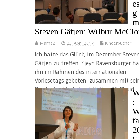
e
g
m
Steven Gätjen: Wilbur McCl
MamaZ
23. April 2017
Kinderbücher
Ich hatte das Glück, im Dezember Steve
Gätjen zu treffen. *jey* Ravensburger ha
ihn im Rahmen des internationalen
Vorlesetags gebeten, zusammen mit se
Bruder ihr Kinderbuch Wilbur McCloud
W
vorzustellen. Ich…
:
W
Weiter
f
2