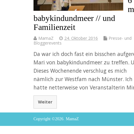
6
m
babykindundmeer // und
Familienzeit
MamaZ
24. Oktober 2016
Presse- und
Bloggerevents
Da war ich doch fast ein bisschen aufger
Mari von babykindundmeer zu treffen. U
Dieses Wochenende verschlug es mich
nämlich zur Westfam nach Münster. Ich
hatte netterweise von Veranstalterin M­
Weiter
Copyright ©2026. MamaZ