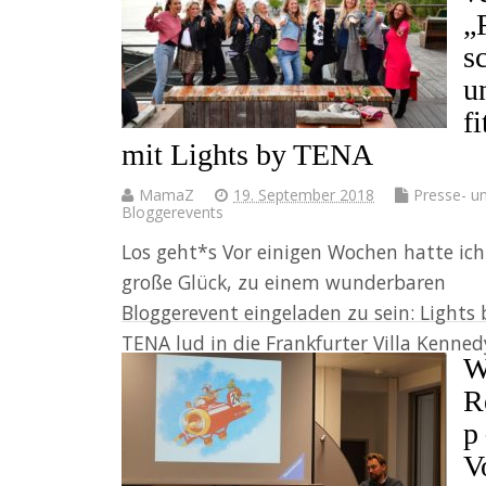
„
s
u
fi
mit Lights by TENA
MamaZ
19. September 2018
Presse- u
Bloggerevents
Los geht*s Vor einigen Wochen hatte ich
große Glück, zu einem wunderbaren
Bloggerevent eingeladen zu sein: Lights 
TENA lud in die Frankfurter Villa Kenned
W
ein und hatte noch…
R
Weiter
p
V