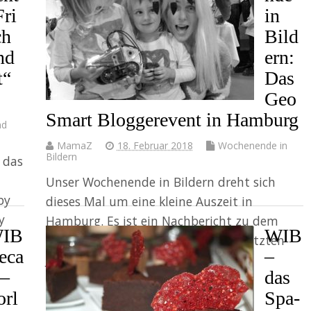
Fri
in
ch
Bild
nd
ern:
t“
Das
Geo
Smart Bloggerevent in Hamburg
nd
MamaZ
18. Februar 2018
Wochenende in
Bildern
 das
Unser Wochenende in Bildern dreht sich
by
dieses Mal um eine kleine Auszeit in
y
Hamburg. Es ist ein Nachbericht zu dem
IB
WIB
GeoSmart Bloggerevent, das Ende letzten
eca
–
Jahres stattfand. Leider war der…
 –
das
Weiter
orl
Spa-