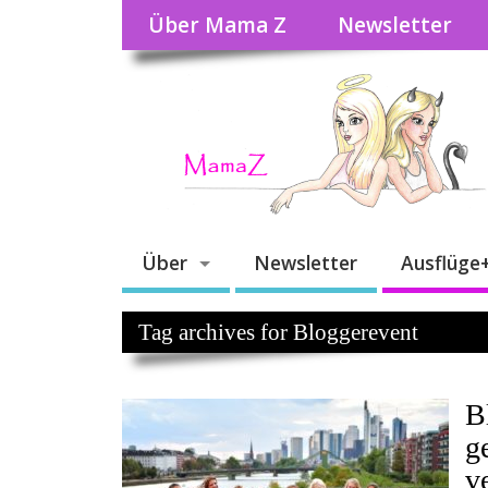
Über Mama Z
Newsletter
Über
Newsletter
Ausflüge
Tag archives for Bloggerevent
B
g
v