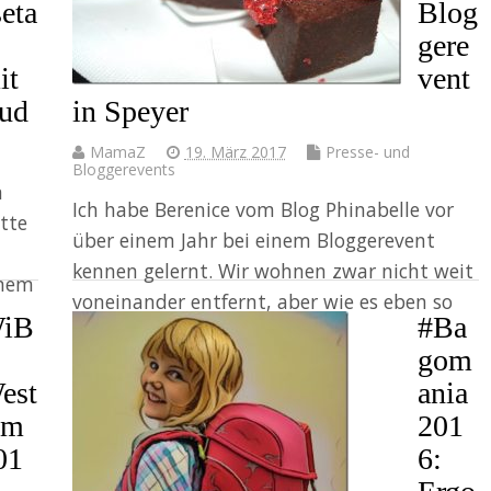
seta
Blog
gere
it
vent
oud
in Speyer
MamaZ
19. März 2017
Presse- und
Bloggerevents
n
Ich habe Berenice vom Blog Phinabelle vor
tte
über einem Jahr bei einem Bloggerevent
kennen gelernt. Wir wohnen zwar nicht weit
inem
voneinander entfernt, aber wie es eben so
iB
#Ba
oft ist -…
gom
Weiter
est
ania
am
201
01
6: