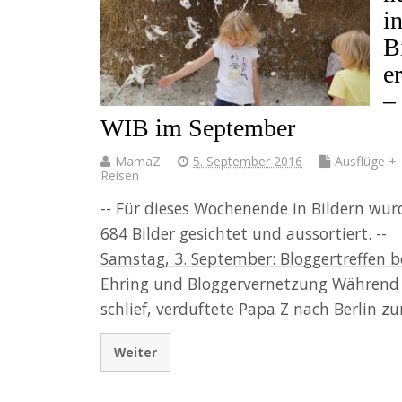
i
B
e
–
WIB im September
MamaZ
5. September 2016
Ausflüge +
Reisen
-- Für dieses Wochenende in Bildern wu
684 Bilder gesichtet und aussortiert. --
Samstag, 3. September: Bloggertreffen b
Ehring und Bloggervernetzung Während 
schlief, verduftete Papa Z nach Berlin z
Weiter