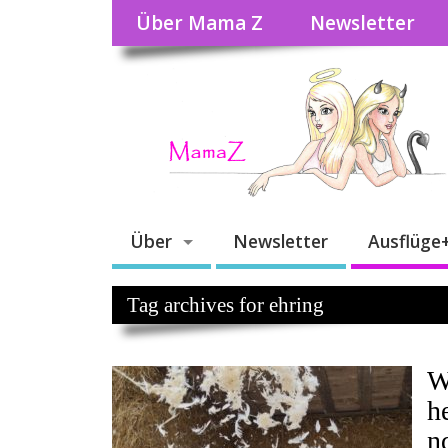
Über Mama Z
Newsletter
Über
Newsletter
Ausflüge
Tag archives for ehring
W
h
n