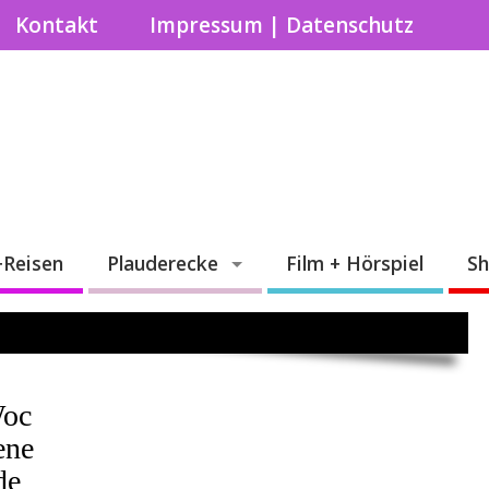
Kontakt
Impressum | Datenschutz
+Reisen
Plauderecke
Film + Hörspiel
S
oc
ene
de