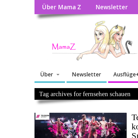
Über Mama Z
Newsletter
Über
Newsletter
Ausflüge
Tag archives for fernsehen schauen
T
k
S