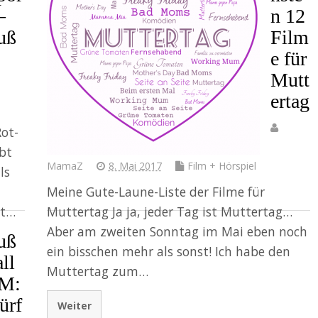
–
n 12
uß
Film
e für
Mutt
ertag
ot-
bt
MamaZ
8. Mai 2017
Film + Hörspiel
ls
Meine Gute-Laune-Liste der Filme für
bt…
Muttertag Ja ja, jeder Tag ist Muttertag…
Aber am zweiten Sonntag im Mai eben noch
uß
ein bisschen mehr als sonst! Ich habe den
ll
Muttertag zum…
M:
ürf
Weiter