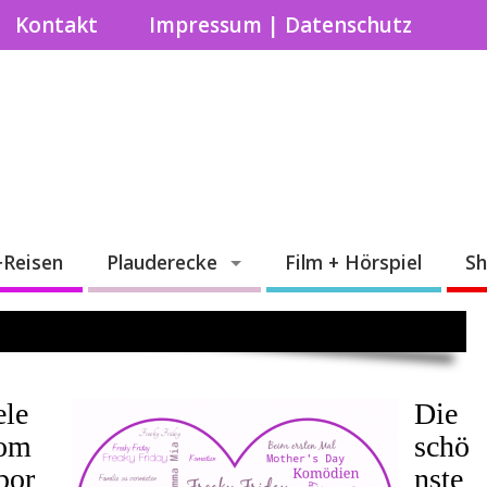
Kontakt
Impressum | Datenschutz
+Reisen
Plauderecke
Film + Hörspiel
S
ele
Die
om
schö
por
nste