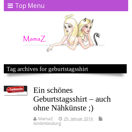
Top Menu
Tag archives for geburtstagsshirt
Ein schönes
Geburtstagsshirt – auch
ohne Nähkünste ;)
MamaZ
29. Januar 2016
Kinderkleidung