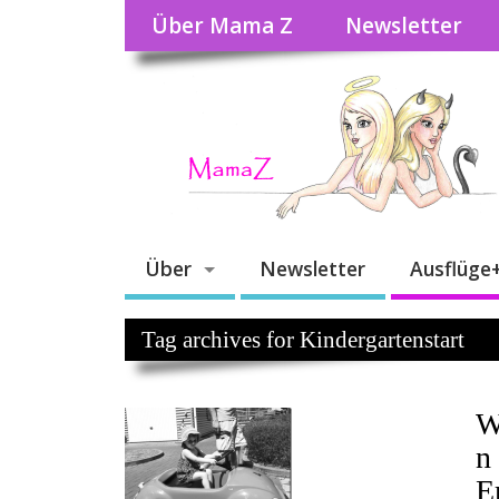
Über Mama Z
Newsletter
Über
Newsletter
Ausflüge
Tag archives for Kindergartenstart
W
n
E