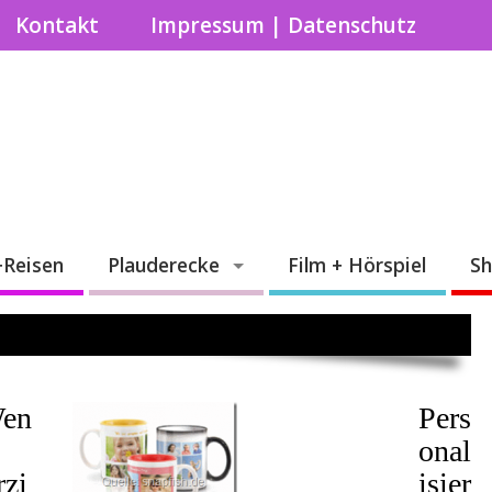
Kontakt
Impressum | Datenschutz
+Reisen
Plauderecke
Film + Hörspiel
S
en
Pers
onal
rzi
isier