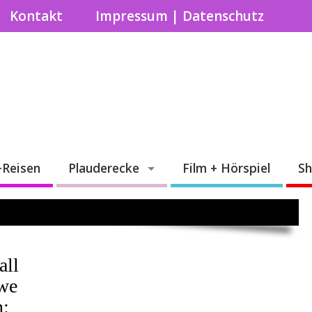
Kontakt
Impressum | Datenschutz
+Reisen
Plauderecke
Film + Hörspiel
S
all
we
n: