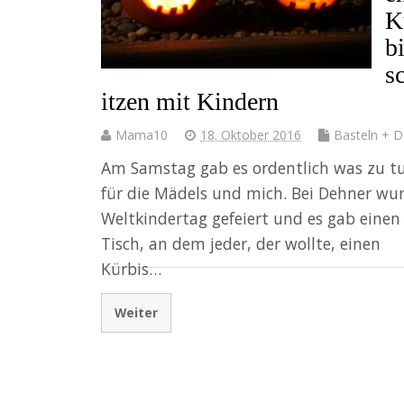
K
b
s
itzen mit Kindern
Mama10
18. Oktober 2016
Basteln + D
Am Samstag gab es ordentlich was zu t
für die Mädels und mich. Bei Dehner wu
Weltkindertag gefeiert und es gab einen
Tisch, an dem jeder, der wollte, einen
Kürbis…
Weiter