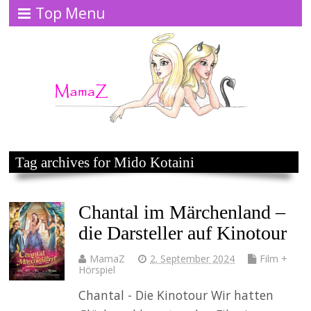
Top Menu
Tag archives for Mido Kotaini
Chantal im Märchenland –
die Darsteller auf Kinotour
MamaZ
2. September 2024
Film +
Hörspiel
Chantal - Die Kinotour Wir hatten