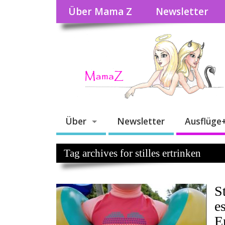
Über Mama Z
Newsletter
Über
Newsletter
Ausflüge
Tag archives for stilles ertrinken
St
e
Er