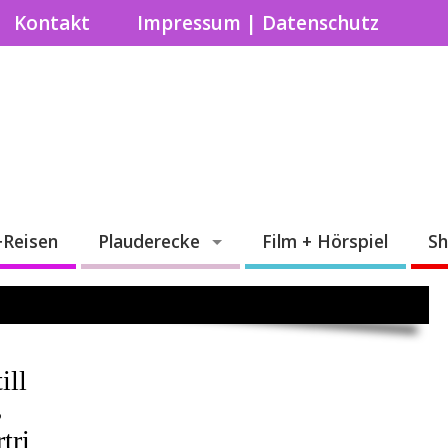
Kontakt
Impressum | Datenschutz
+Reisen
Plauderecke
Film + Hörspiel
S
ill
s
tri