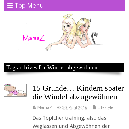
Top Menu
Tag archives for Windel abgewöhnen
15 Gründe… Kindern später
die Windel abzugewöhnen
MamaZ
30. April 2016
Lifestyle
Das Töpfchentraining, also das
Weglassen und Abgewöhnen der