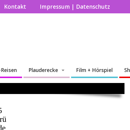
Kontakt
Impressum | Datenschutz
+Reisen
Plauderecke
Film + Hörspiel
S
5
rü
de