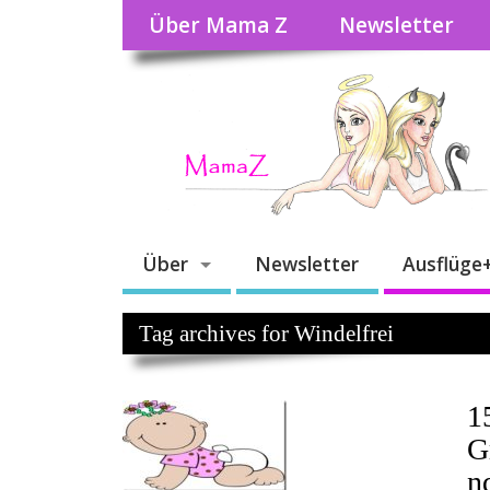
Über Mama Z
Newsletter
Über
Newsletter
Ausflüge
Tag archives for Windelfrei
1
G
n