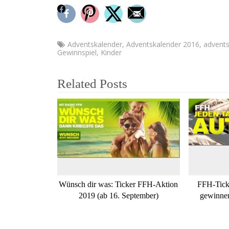
FACEBOOK
PINTEREST
TWITTER
EMAIL
Adventskalender
,
Adventskalender 2016
,
advents
Gewinnspiel
,
Kinder
Related Posts
Wünsch dir was: Ticker FFH-Aktion
FFH-Ticke
2019 (ab 16. September)
gewinnen