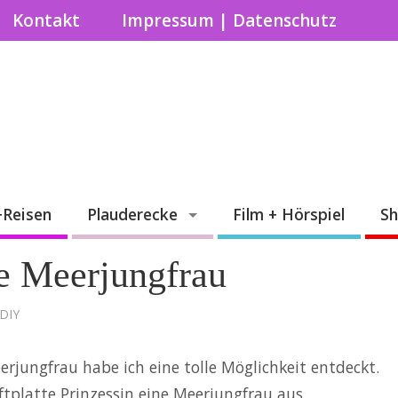
Kontakt
Impressum | Datenschutz
+Reisen
Plauderecke
Film + Hörspiel
S
e Meerjungfrau
 DIY
rjungfrau habe ich eine tolle Möglichkeit entdeckt.
iftplatte Prinzessin eine Meerjungfrau aus