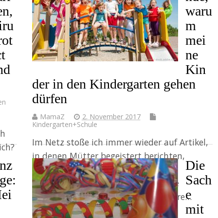
en,
waru
iru
m
rot
mei
ct
ne
nd
Kin
der in den Kindergarten gehen
dürfen
en
MamaZ
2. November 2017
Kindergarten+Schule
ch
Im Netz stoße ich immer wieder auf Artikel,
ich?
in denen Mütter begeistert berichten,
nz
Die
warum ihre Kinder nicht in den
ige:
Sach
Kindergarten gehen. Und warum die
ei
e
Betreuung zu Hause das einzig Wahre…
mit