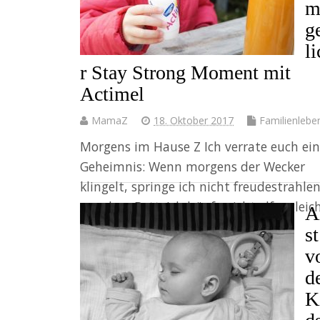
m
g
l
r Stay Strong Moment mit
Actimel
MamaZ
18. Oktober 2017
Familienlebe
Morgens im Hause Z Ich verrate euch ein
Geheimnis: Wenn morgens der Wecker
klingelt, springe ich nicht freudestrahle
aus dem Bett. Ich hüpfe nicht elfengleich
A
Bad, und ich trällere…
st
v
Weiter
d
K