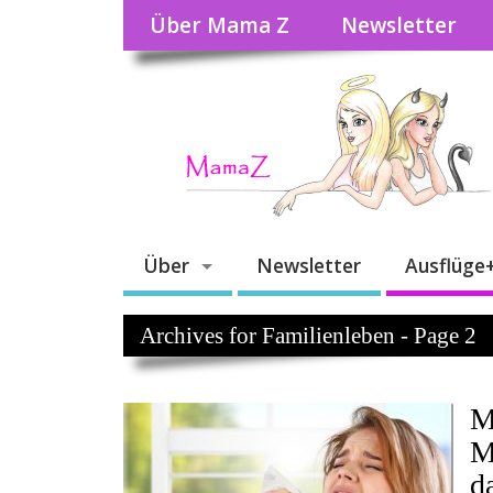
Über Mama Z
Newsletter
Über
Newsletter
Ausflüge
Archives for Familienleben - Page 2
M
M
d