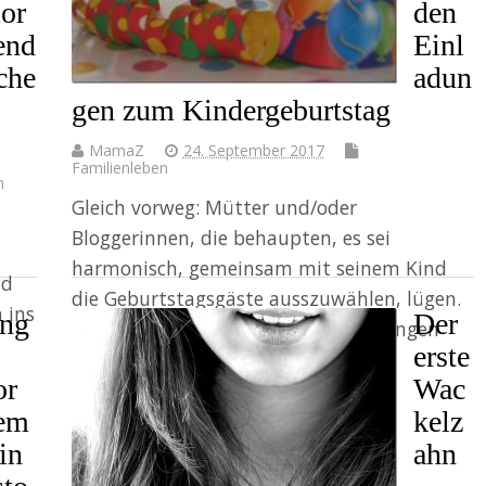
Weiter
or
den
end
Einl
iche
adun
gen zum Kindergeburtstag
MamaZ
24. September 2017
Familienleben
n
Gleich vorweg: Mütter und/oder
Bloggerinnen, die behaupten, es sei
harmonisch, gemeinsam mit seinem Kind
nd
die Geburtstagsgäste ausszuwählen, lügen.
 ins
ng
Der
Und zwar ganz dreist. Denn Einladungen
erste
schreiben ist Krieg. So war’s bei…
or
Wac
Weiter
em
kelz
in
ahn