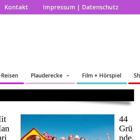
Kontakt
Impressum | Datenschutz
+Reisen
Plauderecke
Film + Hörspiel
S
it
44
an
Grü
ari
nde,