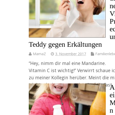
n
V
P
e
u
Teddy gegen Erkältungen
MamaZ
3. November 2017
Familienleb
“Hey, nimm dir mal eine Mandarine.
Vitamin C ist wichtig!” Verwirrt schaue i
zu meiner Kollegin herüber. Meint die m
Ich bin doch top gesund. Jedenfalls fast.
A
Kaum sinken die…
e
M
Weiter
n