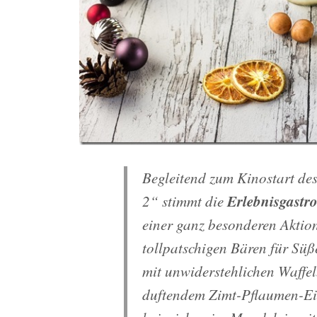
Begleitend zum Kinostart de
Erlebnisgastr
2“ stimmt die
einer ganz besonderen Aktion
tollpatschigen Bären für Sü
mit unwiderstehlichen Waffelb
duftendem Zimt-Pflaumen-Eis