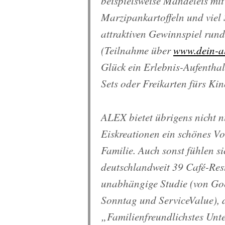
beispiels­weise Mandeleis mi
Marzipankartoffeln und viel 
attraktiven Gewinnspiel run
(Teilnahme über
www.dein-a
Glück ein Erlebnis-Aufenthal
Sets oder Frei­karten fürs Ki
ALEX bietet übrigens nicht n
Eiskreationen ein schönes Vo
Familie. Auch sonst fühlen s
deutschlandweit 39 Café-Rest
unabhängige Studie (von Goe
Sonntag und ServiceValue), 
„Familienfreundlichstes Unt