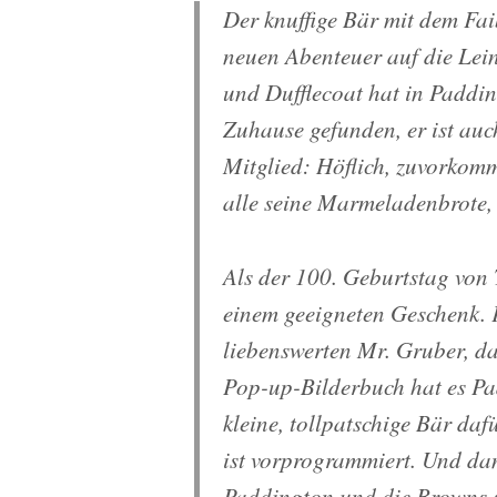
Der knuffige Bär mit dem Fa
neuen Abenteuer auf die Lei
und Dufflecoat hat in Paddin
Zuhause gefunden, er ist auc
Mitglied: Höflich, zuvorkom
alle seine Marmeladenbrote, 
Als der 100. Geburtstag von
einem geeigneten Geschenk. 
liebenswerten Mr. Gruber, das
Pop-up-Bilderbuch hat es Pa
kleine, toll­patschige Bär d
ist vorprogrammiert. Und da
Paddington und die Browns se