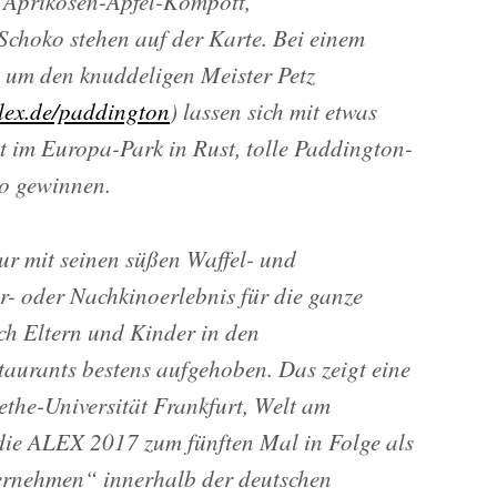
t Aprikosen-Apfel-Kompott,
Schoko stehen auf der Karte. Bei einem
d um den knuddeligen Meister Petz
lex.de/paddington
) lassen sich mit etwas
t im Europa-Park in Rust, tolle Paddington-
no gewinnen.
ur mit seinen süßen Waffel- und
r- oder Nachkinoerlebnis für die ganze
ich Eltern und Kinder in den
aurants bestens aufgehoben. Das zeigt eine
the-Universität Frankfurt, Welt am
die ALEX 2017 zum fünften Mal in Folge als
er­nehmen“ innerhalb der deutschen