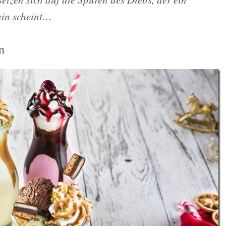
ein scheint…
n