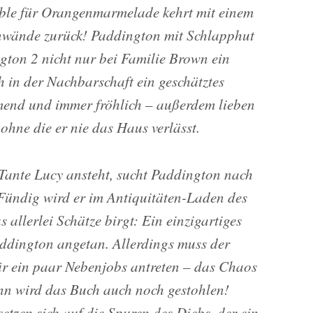
ible für Orangenmarmelade kehrt mit einem
nwände zurück! Paddington mit Schlapphut
gton 2 nicht nur bei Familie Brown ein
h in der Nachbarschaft ein geschätztes
mend und immer fröhlich – außerdem lieben
ohne die er nie das Haus verlässt.
 Tante Lucy ansteht, sucht Paddington nach
Fündig wird er im Antiquitäten-Laden des
 allerlei Schätze birgt: Ein einzig­artiges
ddington angetan. Allerdings muss der
afür ein paar Nebenjobs antreten – das Chaos
nn wird das Buch auch noch gestohlen!
tzen sich auf die Spuren des Diebs, der ein