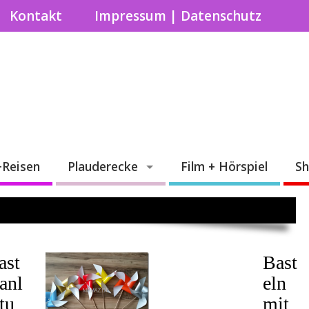
Kontakt
Impressum | Datenschutz
+Reisen
Plauderecke
Film + Hörspiel
S
ast
Bast
lanl
eln
tu
mit