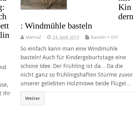
g:
Kin
ch
dern
ett
: Windmühle basteln
lin
MamaZ
24. April 2015
Basteln + DIY
So einfach kann man eine Windmühle
basteln! Auch für Kindergeburtstage eine
schöne Idee. Der Frühling ist da… Da die
ind
nicht ganz so frühlingshaften Stürme zuvor
unserer geliebten Holzmöwe beide Flügel…
sse,
 ihr
Weiter