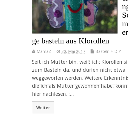
n
S
m
er
ge basteln aus Klorollen
MamaZ
30. Mai 2017
Basteln + DIY
Seit ich Mutter bin, weiß ich: Klorollen s
zum Basteln da, und dürfen nicht etwa
weggeworfen werden. Weitere Erkenntni
die ich als Mutter gewonnen habe, könnt
hier nachlesen. ;…
Weiter