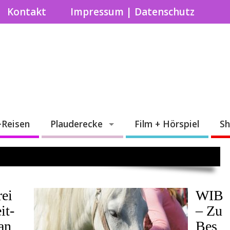
Kontakt
Impressum | Datenschutz
+Reisen
Plauderecke
Film + Hörspiel
S
rei
WIB
it-
– Zu
an
Bes