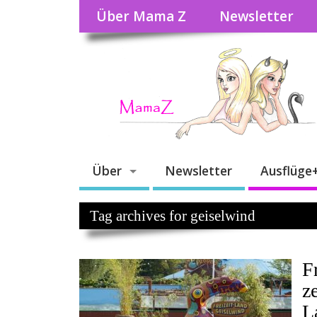
Über Mama Z
Newsletter
Über
Newsletter
Ausflüge
Tag archives for geiselwind
F
ze
L