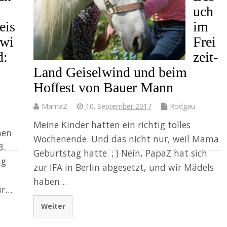
uch
eis
im
lwi
Frei
d:
zeit-
Land Geiselwind und beim
Hoffest von Bauer Mann
MamaZ
10. September 2017
Rodgau
Meine Kinder hatten ein richtig tolles
hen
Wochenende. Und das nicht nur, weil Mama
3.
Geburtstag hatte. ; ) Nein, PapaZ hat sich
ig
zur IFA in Berlin abgesetzt, und wir Mädels
haben…
ür…
Weiter