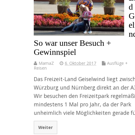
d
G
e
n
So war unser Besuch +
Gewinnspiel
MamaZ
6. Oktober 2017
Ausflüge +
Reisen
Das Freizeit-Land Geiselwind liegt zwisc
Würzburg und Nürnberg direkt an der A
Wir besuchen den Freizeitpark regelmäß
mindestens 1 Mal pro Jahr, da der Park
unheimlich viele Möglichkeiten gerade f
Weiter