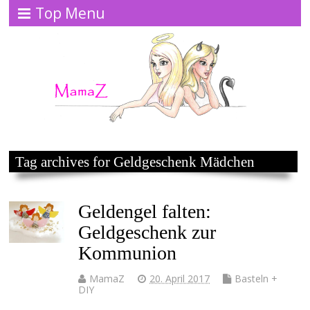
Top Menu
Tag archives for Geldgeschenk Mädchen
Geldengel falten:
Geldgeschenk zur
Kommunion
MamaZ
20. April 2017
Basteln +
DIY