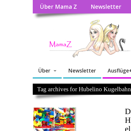
Über Mama Z
Newsletter
Über
Newsletter
Ausflüge
Tag archives for Hubelino Kugelbah
D
H
el