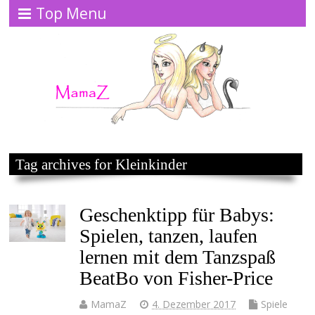
Top Menu
Tag archives for Kleinkinder
Geschenktipp für Babys:
Spielen, tanzen, laufen
lernen mit dem Tanzspaß
BeatBo von Fisher-Price
MamaZ
4. Dezember 2017
Spiele