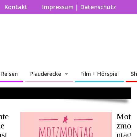
Kontakt
Impressum | Datenschutz
+Reisen
Plauderecke
Film + Hörspiel
S
ate
Mot
ne
zmo
ast
ntag