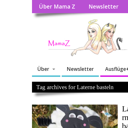
Über Mama Z
Newsletter
Über
Newsletter
Ausflüge
Tag archives for Laterne basteln
L
r
b