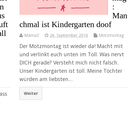
ln
:
us
Man
uft
chmal ist Kindergarten doof
ll
MamaZ
26. September 2016
Motzmontag
Der Motzmontag ist wieder da! Macht mit
und verlinkt euch unten im Toll. Was nervt
DICH gerade? Versteht mich nicht falsch.
Unser Kindergarten ist toll. Meine Töchter
würden am liebsten…
ass
Weiter
m