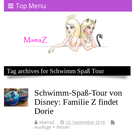
Top Menu
Tag archives for Schwimm Spaß Tour
Schwimm-Spaß-Tour von
Disney: Familie Z findet
Dorie
MamaZ
23. September 2016
Ausflüge + Reisen