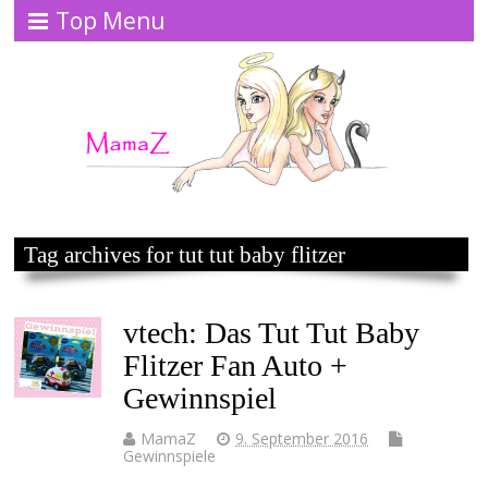
Top Menu
Tag archives for tut tut baby flitzer
vtech: Das Tut Tut Baby
Flitzer Fan Auto +
Gewinnspiel
MamaZ
9. September 2016
Gewinnspiele