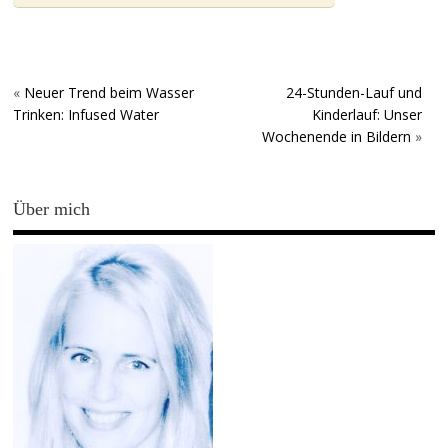
«
Neuer Trend beim Wasser
24-Stunden-Lauf und
Trinken: Infused Water
Kinderlauf: Unser
Wochenende in Bildern
»
Über mich