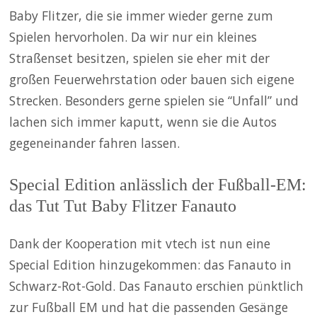
Baby Flitzer, die sie immer wieder gerne zum
Spielen hervorholen. Da wir nur ein kleines
Straßenset besitzen, spielen sie eher mit der
großen Feuerwehrstation oder bauen sich eigene
Strecken. Besonders gerne spielen sie “Unfall” und
lachen sich immer kaputt, wenn sie die Autos
gegeneinander fahren lassen.
Special Edition anlässlich der Fußball-EM:
das Tut Tut Baby Flitzer Fanauto
Dank der Kooperation mit vtech ist nun eine
Special Edition hinzugekommen: das Fanauto in
Schwarz-Rot-Gold. Das Fanauto erschien pünktlich
zur Fußball EM und hat die passenden Gesänge