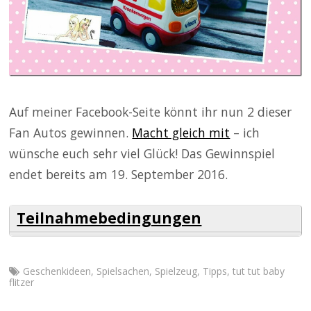
Auf meiner Facebook-Seite könnt ihr nun 2 dieser
Fan Autos gewinnen.
Macht gleich mit
– ich
wünsche euch sehr viel Glück! Das Gewinnspiel
endet bereits am 19. September 2016.
Teilnahmebedingungen
Geschenkideen
,
Spielsachen
,
Spielzeug
,
Tipps
,
tut tut baby
flitzer