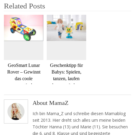
Related Posts
GeoSmart Lunar
Geschenktipp für
Rover – Gewinnt
Babys: Spielen,
das coole
tanzen, laufen
magnetische
lernen mit dem
Konstruktionsspielzeug!
Tanzspaß BeatBo
von Fisher-Price
About MamaZ
Ich bin Mama_Z und schreibe diesen Mamablog
seit 2013. Hier dreht sich alles um meine beiden
Töchter Hanna (13) und Marie (11). Sie besuchen
die 6. und 8. Klasse und sind begeisterte