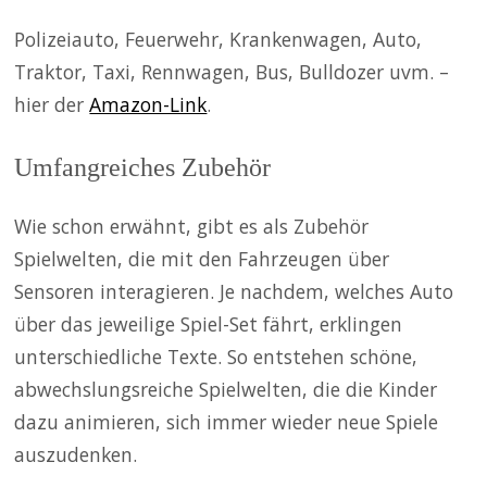
Polizeiauto, Feuerwehr, Krankenwagen, Auto,
Traktor, Taxi, Rennwagen, Bus, Bulldozer uvm. –
hier der
Amazon-Link
.
Umfangreiches Zubehör
Wie schon erwähnt, gibt es als Zubehör
Spielwelten, die mit den Fahrzeugen über
Sensoren interagieren. Je nachdem, welches Auto
über das jeweilige Spiel-Set fährt, erklingen
unterschiedliche Texte. So entstehen schöne,
abwechslungsreiche Spielwelten, die die Kinder
dazu animieren, sich immer wieder neue Spiele
auszudenken.