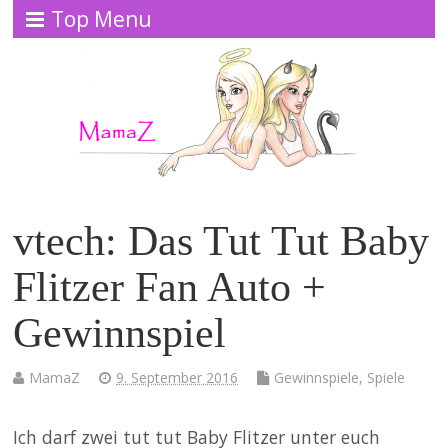
Top Menu
vtech: Das Tut Tut Baby
Flitzer Fan Auto +
Gewinnspiel
MamaZ
9. September 2016
Gewinnspiele
,
Spiele
Ich darf zwei tut tut Baby Flitzer unter euch