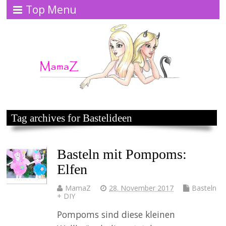
Top Menu
Tag archives for Bastelideen
Basteln mit Pompoms:
Elfen
MamaZ
28. November 2017
Basteln
+ DIY
Pompoms sind diese kleinen