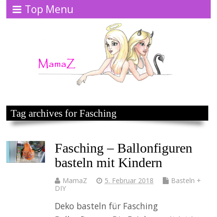
Top Menu
Tag archives for Fasching
Fasching – Ballonfiguren
basteln mit Kindern
MamaZ
5. Februar 2018
Basteln +
DIY
Deko basteln für Fasching