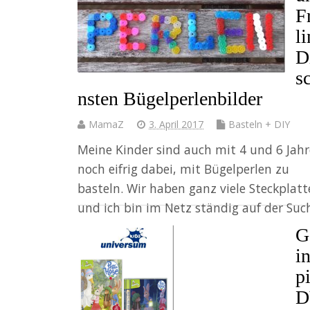
F
li
D
s
nsten Bügelperlenbilder
MamaZ
3. April 2017
Basteln + DIY
Meine Kinder sind auch mit 4 und 6 Jah
noch eifrig dabei, mit Bügelperlen zu
basteln. Wir haben ganz viele Steckplatt
und ich bin im Netz ständig auf der Su
G
Weiter
i
pi
D