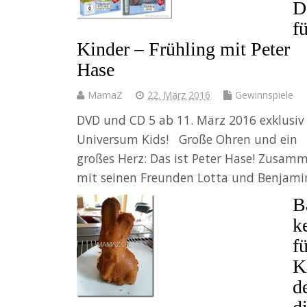
D
f
Kinder – Frühling mit Peter
Hase
MamaZ
22. März 2016
Gewinnspiele
DVD und CD 5 ab 11. März 2016 exklusiv
Universum Kids! Große Ohren und ein
großes Herz: Das ist Peter Hase! Zusam
mit seinen Freunden Lotta und Benjam
B
Weiter
k
f
K
d