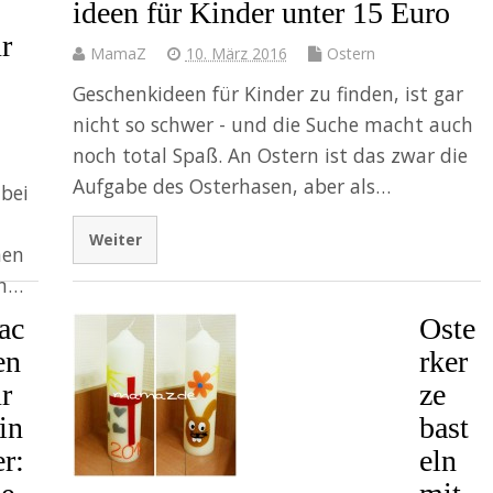
ideen für Kinder unter 15 Euro
ür
MamaZ
10. März 2016
Ostern
Geschenkideen für Kinder zu finden, ist gar
nicht so schwer - und die Suche macht auch
noch total Spaß. An Ostern ist das zwar die
Aufgabe des Osterhasen, aber als…
 bei
Weiter
men
in…
ac
Oste
en
rker
ür
ze
in
bast
er:
eln