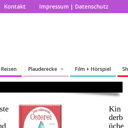
Kontakt
Impressum | Datenschutz
+Reisen
Plauderecke
Film + Hörspiel
S
ste
Kin
n
derb
nd
üche