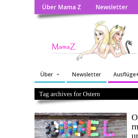
Über Mama Z
Newsletter
Über
Newsletter
Ausflüge
Tag archives for Ostern
O
r
u