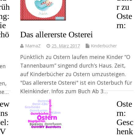
rüh
r zu
ng:
Oste
ie
rn:
chö
Das allererste Osterei
MamaZ
25. März 2017
Kinderbücher
Pünktlich zu Ostern laufen meine Kinder “O
Tannenbaum” singend durch’s Haus. Zeit,
ren
auf Kinderbücher zu Ostern umzusteigen.
"Das allererste Osterei" ist ein Osterbuch für
en,
Kleinkinder. Infos zum Buch Ab 3…
che…
ew
Oste
Weiter
nns
rn:
el:
Gesc
V
henk