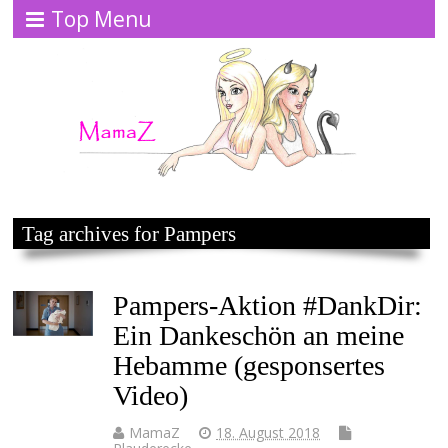
Top Menu
Tag archives for Pampers
Pampers-Aktion #DankDir:
Ein Dankeschön an meine
Hebamme (gesponsertes
Video)
MamaZ
18. August 2018