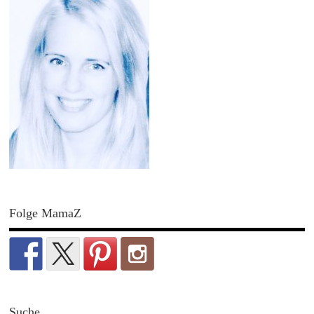
Folge MamaZ
Suche